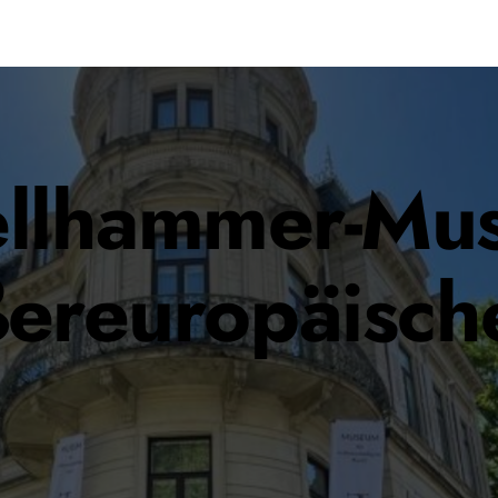
ellhammer-Mu
ßereuropäisch