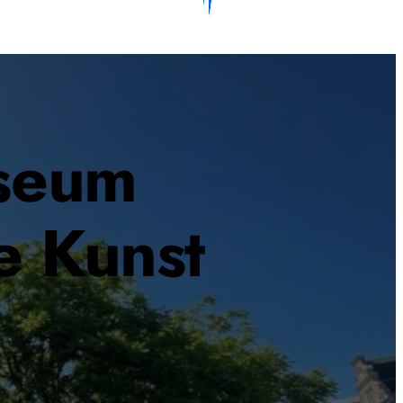
seum
e Kunst