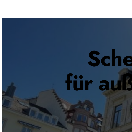
Sch
für au